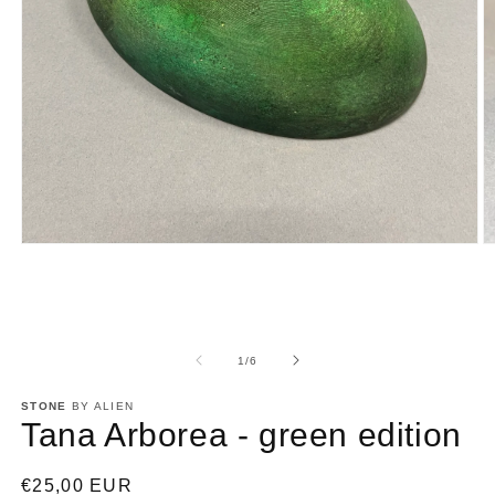
Apri
A
contenuti
c
multimediali
m
1
2
in
in
finestra
fi
modale
m
su
1
/
6
STONE
BY ALIEN
Tana Arborea - green edition
Prezzo
€25,00 EUR