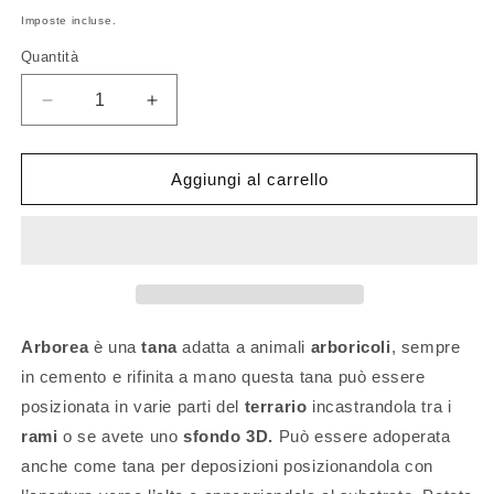
di
Imposte incluse.
listino
Quantità
Quantità
Diminuisci
Aumenta
quantità
quantità
per
per
Tana
Tana
Aggiungi al carrello
Arborea
Arborea
-
-
green
green
edition
edition
Arborea
è una
tana
adatta a animali
arboricoli
, sempre
in cemento e rifinita a mano questa tana può essere
posizionata in varie parti del
terrario
incastrandola tra i
rami
o se avete uno
sfondo 3D.
Può essere adoperata
anche come tana per deposizioni posizionandola con