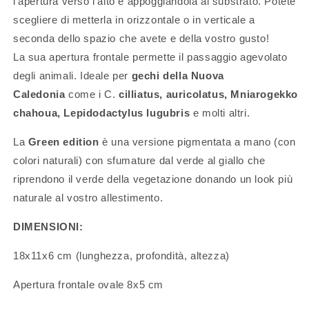
l’apertura verso l’alto e appoggiandola al substrato. Potete
scegliere di metterla in orizzontale o in verticale a
seconda dello spazio che avete e della vostro gusto!
La sua apertura frontale permette il passaggio agevolato
degli animali. Ideale per
gechi della Nuova
Caledonia
come i C.
cilliatus, auricolatus,
Mniarogekko
chahoua, Lepidodactylus lugubris
e molti altri.
La
Green edition
è una versione pigmentata a mano (con
colori naturali) con sfumature dal verde al giallo che
riprendono il verde della vegetazione donando un look più
naturale al vostro allestimento.
DIMENSIONI:
18x11x6 cm (lunghezza, profondità, altezza)
Apertura frontale ovale 8x5 cm